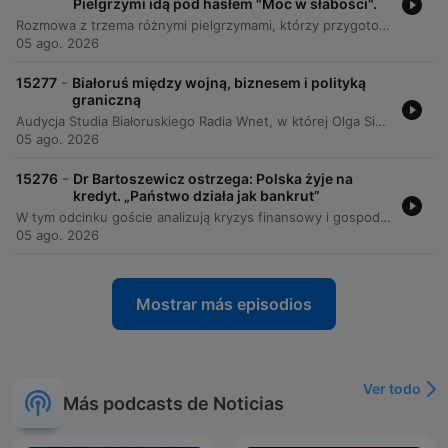
Pielgrzymi idą pod hasłem "Moc w słabości".
Rozmowa z trzema różnymi pielgrzymami, którzy przygotowują się do udziału w Warszawskiej Akademickiej Pielgrzymce Metropolitalnej (WAPM). Pierwszy rozmówca, uczestniczący w swojej pierwszej wyprawie, dzieli się swoimi intencjami duchowymi oraz oczekiwaniami dotyczącymi medytacji i poznawania nowych ludzi podczas dziewięciodniowego marszu. Druga rozmówczyni, również debiutująca na pielgrzymce, mówi o chęci przeżycia czegoś nowego i odnalezienia się w trudzie fizycznym. Ostatni z rozmówców, doświadczony pielgrzym, przybliża temat tegorocznego hasła „Moc w słabości” oraz dzieli się praktycznymi radami dotyczącymi znaczenia intencji podczas pokonywania własnych kryzysów na szlaku.
05 ago. 2026
-
15277
Białoruś między wojną, biznesem i polityką
graniczną
Audycja Studia Białoruskiego Radia Wnet, w której Olga Simaszko omawia kluczowe wydarzenia z regionu Białorusi, Litwy i Łotwy. Program porusza tematy kryzysu gospodarczego wywołanego atakami na magazyny Wildberries w Rosji, co bezpośrednio uderza w białoruskich przedsiębiorców korzystających z tej platformy. Analizowane są również kwestie bezpieczeństwa militarnego, formowania nowych jednostek na Białorusi oraz napięć na granicy łotewsko-białoruskiej związanych z kryzysem migracyjnym. Rozmowa obejmuje także aspekty polityczne i społeczne, w tym wyrok skazujący muzyka Siergieja Michalka, plany rozwoju infrastruktury logistycznej oraz nadchodzące obchody rocznicy protestów z 2020 roku w Polsce. Słuchacze otrzymują informacje o sytuacji pogodowej w regionie oraz o działaniach dyplomatycznych i prawnych podejmowanych przez państwa bałtyckie wobec działań białoruskich służb.
05 ago. 2026
-
15276
Dr Bartoszewicz ostrzega: Polska żyje na
kredyt. „Państwo działa jak bankrut”
W tym odcinku goście analizują kryzys finansowy i gospodarczy w Polsce, zwracając uwagę na wysokie koszty programów socjalnych, zadłużenie państwa oraz trudną sytuację rolnictwa wynikającą z importu produktów spożywczych. Rozmowa dotyczy również manipulacji lękiem społecznym poprzez kwestie bezpieczeństwa i politykę migracyjną. Analizie poddano także polską politykę obronną, wskazując na brak strategicznej analizy kosztów oraz przedkładanie zakupów zagranicznego sprzętu nad rozwój rodzimych technologii. Goście krytykują brak kompetencji merytorycznych decydentów oraz problemy z rozwojem polskich przedsiębiorstw w porównaniu do innych krajów.
05 ago. 2026
Mostrar más episodios
Ver todo
Más podcasts de Noticias