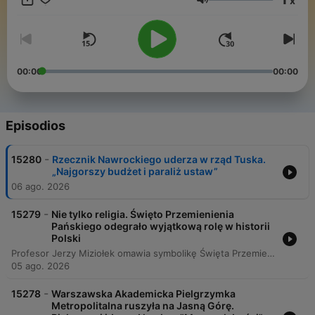
x
Wszystkie programy przygotowywane są przez nasz zespół
Volumen
dziennikarzy.
00:00
00:00
Episodios
-
15280
Rzecznik Nawrockiego uderza w rząd Tuska.
„Najgorszy budżet i paraliż ustaw”
06 ago. 2026
-
15279
Nie tylko religia. Święto Przemienienia
Pańskiego odegrało wyjątkową rolę w historii
Polski
Profesor Jerzy Miziołek omawia symbolikę Święta Przemienienia Pańskiego w malarstwie oraz jego związek z historią Polski, szczególnie z fundacjami Jana III Sobieskiego. Rozważa on podwójny wymiar transfiguracji: jako przemianę losów politycznych kraju oraz jako duchowe przebóstwienie człowieka. Segment ten skupia się na ikonografii i teologicznej głębi święta, przywołując przykłady z polskiego i światowego dziedzictwa artystycznego. Rozmówca omawia symbolikę światła w dziełach Rafaela, Michała Anioła oraz Jerzego Nowosielskiego, łącząc te motywy z historię Polski.
05 ago. 2026
-
15278
Warszawska Akademicka Pielgrzymka
Metropolitalna ruszyła na Jasną Górę.