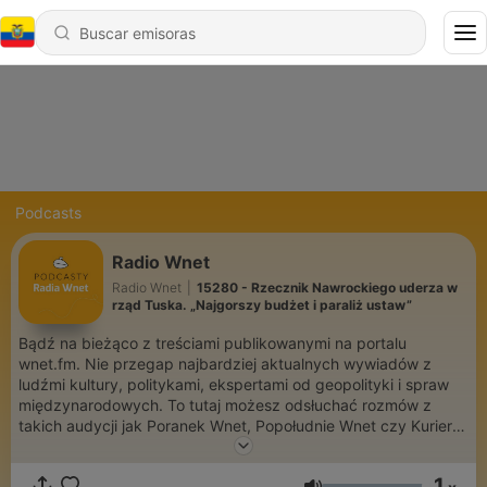
Podcasts
Radio Wnet
Radio Wnet
|
15280 - Rzecznik Nawrockiego uderza w
rząd Tuska. „Najgorszy budżet i paraliż ustaw”
Bądź na bieżąco z treściami publikowanymi na portalu
wnet.fm. Nie przegap najbardziej aktualnych wywiadów z
ludźmi kultury, politykami, ekspertami od geopolityki i spraw
międzynarodowych. To tutaj możesz odsłuchać rozmów z
takich audycji jak Poranek Wnet, Popołudnie Wnet czy Kurier w
Samo Południe. Zachęcamy też do słuchania Radia Wnet na
żywo! Słuchasz? Oglądasz? Wspieraj! zrzutka.pl/wnet
1