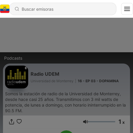
Podcasts
Radio UDEM
Universidad de Monterrey
|
16 - EP 03 - DOPAMINA
Somos la estación de radio de la Universidad de Monterrey,
desde hace casi 25 años. Transmitimos con 3 mil watts de
potencia, de lunes a domingo, con horario ininterrumpido en la
90.5 FM.
1
x
Volumen