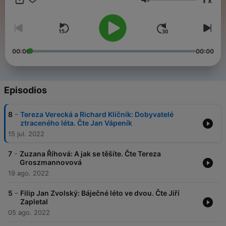
x
Volumen
Všechny díly podcastu Povídky Báječného léta můžete
pohodlně poslouchat v mobilní aplikaci mujRozhlas pro
Android
a
iOS
nebo na webu
mujRozhlas.cz
.
00:00
00:00
Episodios
-
8
Tereza Verecká a Richard Klíčník: Dobyvatelé
ztraceného léta. Čte Jan Vápeník
15 jul. 2022
-
7
Zuzana Říhová: A jak se těšíte. Čte Tereza
Groszmannovová
19 ago. 2022
-
5
Filip Jan Zvolský: Báječné léto ve dvou. Čte Jiří
Zapletal
05 ago. 2022