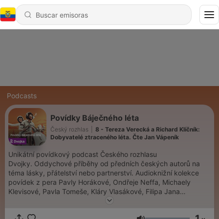
Podcasts
Povídky Báječného léta
Český rozhlas
|
8 - Tereza Verecká a Richard Klíčník:
Dobyvatelé ztraceného léta. Čte Jan Vápeník
Unikátní povídkový podcast Českého rozhlasu
Dvojky. Oddychové příběhy od předních českých autorů na
téma lásky, přátelství nebo partnerství. Audioknižní kolekce
povídek z pera Pavly Horákové, Ondřeje Neffa, Michaely
Klevisové, Pavla Tomeše, Kláry Vlasákové, Filipa Jana
Zvolského, Terezy Verecké a Richarda Klíčníka. V interpretaci
Hanuše Bora, Jana Vápeníka a dalších.
1