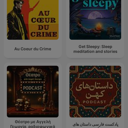
Get Sleepy: Sleep
Au Coeur du Crime
meditation and stories
Θέατρο με Αγγελή
پادکست فارسی داستان های
Γεωργία, ραδιοφωνικά