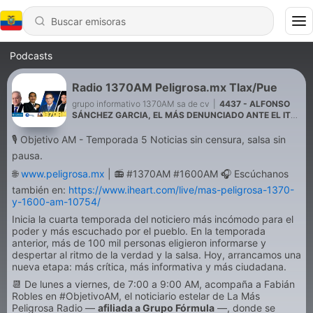
Podcasts
Radio 1370AM Peligrosa.mx Tlax/Pue
grupo informativo 1370AM sa de cv
|
4437 - ALFONSO
SÁNCHEZ GARCIA, EL MÁS DENUNCIADO ANTE EL ITE:
SU NOMBRE APARECE EN 74 ASUNTOS
🎙️ Objetivo AM - Temporada 5 Noticias sin censura, salsa sin
pausa.
🌐
www.peligrosa.mx
| 📻 #1370AM #1600AM 🎧 Escúchanos
también en:
https://www.iheart.com/live/mas-peligrosa-1370-
y-1600-am-10754/
Inicia la cuarta temporada del noticiero más incómodo para el
poder y más escuchado por el pueblo. En la temporada
anterior, más de 100 mil personas eligieron informarse y
despertar al ritmo de la verdad y la salsa. Hoy, arrancamos una
nueva etapa: más crítica, más informativa y más ciudadana.
📆 De lunes a viernes, de 7:00 a 9:00 AM, acompaña a Fabián
Robles en #ObjetivoAM, el noticiario estelar de La Más
Peligrosa Radio —
afiliada a Grupo Fórmula
—, donde se