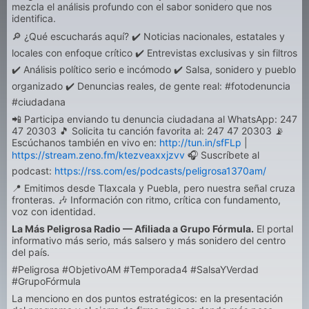
mezcla el análisis profundo con el sabor sonidero que nos
identifica.
🔎 ¿Qué escucharás aquí? ✔️ Noticias nacionales, estatales y
locales con enfoque crítico ✔️ Entrevistas exclusivas y sin filtros
✔️ Análisis político serio e incómodo ✔️ Salsa, sonidero y pueblo
organizado ✔️ Denuncias reales, de gente real: #fotodenuncia
#ciudadana
📲 Participa enviando tu denuncia ciudadana al WhatsApp: 247
47 20303 🎵 Solicita tu canción favorita al: 247 47 20303 📡
Escúchanos también en vivo en:
http://tun.in/sfFLp
|
https://stream.zeno.fm/ktezveaxxjzvv
🎧 Suscríbete al
podcast:
https://rss.com/es/podcasts/peligrosa1370am/
📍 Emitimos desde Tlaxcala y Puebla, pero nuestra señal cruza
fronteras. 🎶 Información con ritmo, crítica con fundamento,
voz con identidad.
La Más Peligrosa Radio — Afiliada a Grupo Fórmula.
El portal
informativo más serio, más salsero y más sonidero del centro
del país.
#Peligrosa #ObjetivoAM #Temporada4 #SalsaYVerdad
#GrupoFórmula
La menciono en dos puntos estratégicos: en la presentación