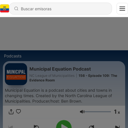
Podcasts
Municipal Equation Podcast
NC League of Municipalities
|
156 - Episode 109: The
Evidence Room
Municipal Equation is a podcast about cities and towns in
changing times. Created by the North Carolina League of
Municipalities. Producer/host: Ben Brown.
1
x
Volumen