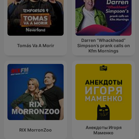
Darren “Whackhead”
Tomás Va A Morir
Simpson’s prank calls on
Kfm Mornings
Анекдоты Игоря
RIX MorronZoo
Маменко