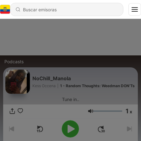
Podcasts
NoChill_Manola
Kess Occena
|
1 - Random Thoughts: Weedman DON’Ts
Tune in..
1
x
Volumen