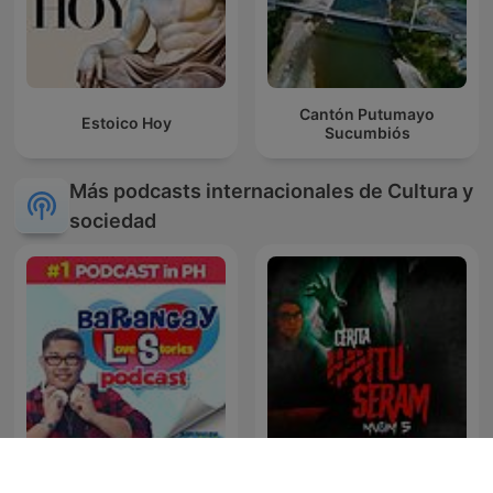
Cantón Putumayo
Estoico Hoy
Sucumbiós
Más podcasts internacionales de Cultura y
sociedad
Cerita Hantu Seram -
Barangay Love Stories