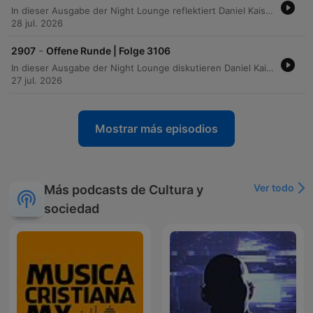
In dieser Ausgabe der Night Lounge reflektiert Daniel Kaiser gemeinsam mit seinen Hörern über die erste Jahreshälfte 2026. Die Gespräche reichen von persönlichen Erfolgen und beruflichen Neuorientierungen bis hin zu tiefgreifenden Herausforderungen durch Verlust, Einsamkeit und psychische Belastungen. Die Anrufer teilen bewegende Einblicke in ihr Leben: Während einige über die Freude an der Rückkehr zur Arbeit oder neue kreative Wege berichten, sprechen andere offen über die Bewältigung toxischer Beziehungen, den Umgang mit Krankheit im Alter oder die wirtschaftlichen Sorgen des aktuellen Jahres.
28 jul. 2026
-
2907
Offene Runde | Folge 3106
In dieser Ausgabe der Night Lounge diskutieren Daniel Kaiser und seine Gäste über die vielfältigen Herausforderungen unserer Gesellschaft. Die Themen reichen von der Unzufriedenheit mit dem aktuellen Fernsehprogramm und den Rundfunkgebühren bis hin zu den Schwierigkeiten im Einzelhandel und den Folgen von Schichtarbeit. Zudem werden kritische Fragen zur Medienqualität, den Gefahren von KI-generierten Deepfakes sowie die zunehmende politische Spannung und Sicherheitslage in Deutschland thematisiert. Die Runde debattiert engagiert über Themen wie Sonntagsöffnung, Nachbarschaftskonflikte und den Umgang mit Extremismus.
27 jul. 2026
Mostrar más episodios
Ver todo
Más podcasts de Cultura y
sociedad