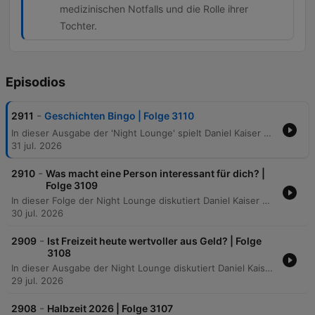
medizinischen Notfalls und die Rolle ihrer
Tochter.
Episodios
-
2911
Geschichten Bingo | Folge 3110
In dieser Ausgabe der 'Night Lounge' spielt Daniel Kaiser eine Runde Geschichten-Bingo, bei der die Moderatoren und Hörer sehr unterschiedliche Erlebnisse teilen. Von unangenehmen Reiseerinnerungen in Nachtzügen und Paris über das Reiten auf Kamelen bis hin zu emotionalen Rückblicken auf Heißluftballonfahrten und traumatische Kindheitsmomente ist alles dabei. Zudem werden ernste Themen wie die schmerzhafte Entfernung von Tattoos, Warnungen vor KI-Betrug bei Tätowierern sowie bewegende Berichte über medizinische Notfälle und den Kampf gegen das Magenkarzinom besprochen. Die Folge endet mit persönlichen Einblicken in die Haltung von Kornnattern und dem Beobachten von Polarlichtern in Ostfriesland.
31 jul. 2026
-
2910
Was macht eine Person interessant für dich? |
Folge 3109
In dieser Folge der Night Lounge diskutiert Daniel Kaiser mit verschiedenen Anrufern darüber, was einen Menschen interessant macht. Die Gespräche reichen von der Bedeutung von Dankbarkeit und Ausstrahlung bis hin zu persönlichen Vorlieben bei der Partnerwahl und dem Wert von Authentizität. Die Moderatoren thematisieren zudem die Kunst der Gesprächsführung, das aktive Zuhören sowie die Faszination für unkonventionelle Lebensentwürfe. Abschließend werden Ergebnisse einer Online-Umfrage präsentiert, die zeigen, dass tiefe Gespräche und die Art zu reden die entscheidenden Faktoren für menschliche Anziehung sind.
30 jul. 2026
-
2909
Ist Freizeit heute wertvoller aus Geld? | Folge
3108
In dieser Ausgabe der Night Lounge diskutiert Daniel Kaiser mit verschiedenen Hörern über das Spannungsfeld zwischen finanzieller Sicherheit und dem Wert von Freizeit. Von der Strategie, heute auf Verzicht zu setzen, um später Freiheit zu genießen, bis hin zur Herausforderung, bei viel freier Zeit eine sinnvolle Tagesstruktur beizubehalten, beleuchtet die Sendung unterschiedliche Lebensentwürfe. Zudem thematisieren die Gespräche den Einfluss von Digitalisierung auf unsere Erholung, die Bedeutung von Achtsamkeit im Alltag sowie persönliche Prioritäten wie die Reduzierung der Arbeitszeit zur Vermeidung von Pendelzeiten und zur Steigerung der Lebensqualität.
29 jul. 2026
-
2908
Halbzeit 2026 | Folge 3107