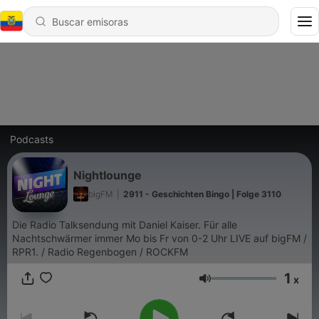
Podcasts
Nightlounge
bigFM
|
2911 - Geschichten Bingo | Folge 3110
Die Radio Talksendung mit Daniel Kaiser. Für alle
Nachtschwärmer immer Mo bis Fr von 0-2 Uhr LIVE auf bigFM /
RPR1. / Radio Regenbogen / ROCKFM
1
x
Volumen