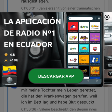
rausgestiegen.
01:06:31 · Janis erzählt von einer traumatischen
Situation, in der er als Kind in seinem Zimmer
eingesperrt war.
Und das sah erst so aus wie so eine
Nebelfront, die quasi in der Mitte vom
Himmel fliegt. Und das waren dann weiße
Lichter. Und dann sind diese Lichter auf
einmal rot, grün geworden.
01:43:30 · Ein Anrufer beschreibt die visuelle
Erscheinung der Polarlichter, die er in seinem
Garten beobachtet hat.
DESCARGAR APP
Also ich habe letztes Jahr im August, hat
mir meine Tochter mein Leben gerettet,
die hat den Krankenwagen gerufen, weil
ich im Bett lag und habe Blut gespuckt.
01:50:36 · Valerie beschreibt den Beginn ihres