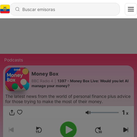
Podcasts
Money Box
BBC Radio 4
|
1397 - Money Box Live: Would you let AI
manage your money?
The latest news from the world of personal finance plus advice
for those trying to make the most of their money.
1
x
Volumen