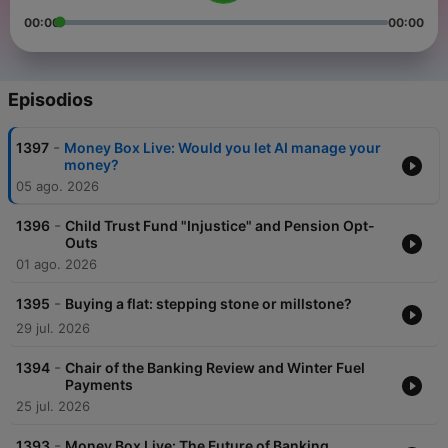
00:00
00:00
Episodios
-
1397
Money Box Live: Would you let AI manage your
money?
05 ago. 2026
-
1396
Child Trust Fund "Injustice" and Pension Opt-
Outs
01 ago. 2026
-
1395
Buying a flat: stepping stone or millstone?
29 jul. 2026
-
1394
Chair of the Banking Review and Winter Fuel
Payments
25 jul. 2026
-
1393
Money Box Live: The Future of Banking