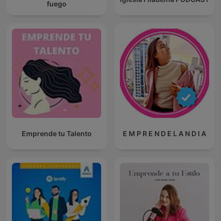
fuego
Emprende tu Talento
E M P R E N D E L A N D I A