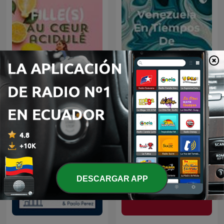
🇻🇪Venezuela En
Fille(s) au cœur acidulé
Tiempos De marketing
🇻🇪
DESCARGAR APP