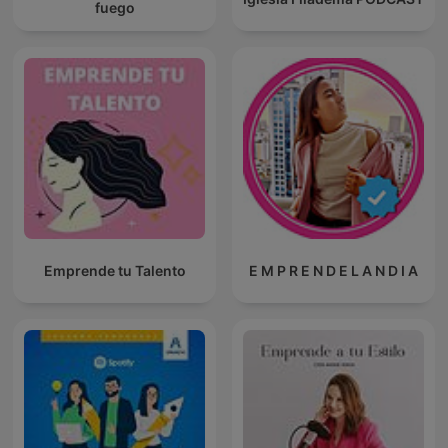
fuego
Emprende tu Talento
E M P R E N D E L A N D I A