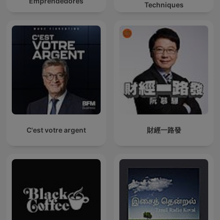
Emprendedores
Techniques
C'est votre argent
財經一路發