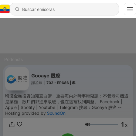
Podcasts
Gooaye 股癌
謝孟恭
|
702 - EP686 | 🕸️
晦澀金融投資知識直白講，重要海內外時事輕鬆談；不管老司機還
是菜雞，散戶們都進來取暖，也在這裡找到樂趣。 Facebook |
Apple | Spotify | Youtube | Telegram 搜尋：Gooaye 股癌 --
Hosting provided by
SoundOn
1
x
Volumen