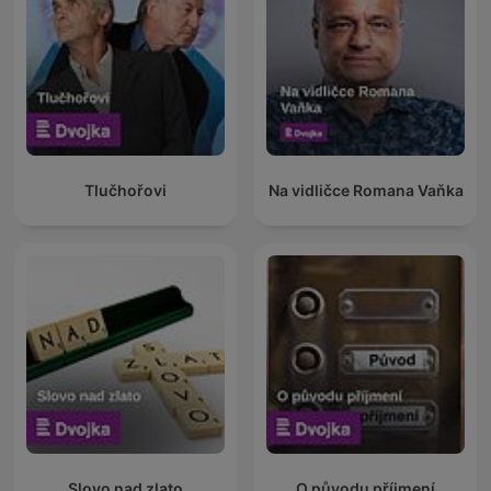
Tlučhořovi
Na vidličce Romana Vaňka
Slovo nad zlato
O původu příjmení