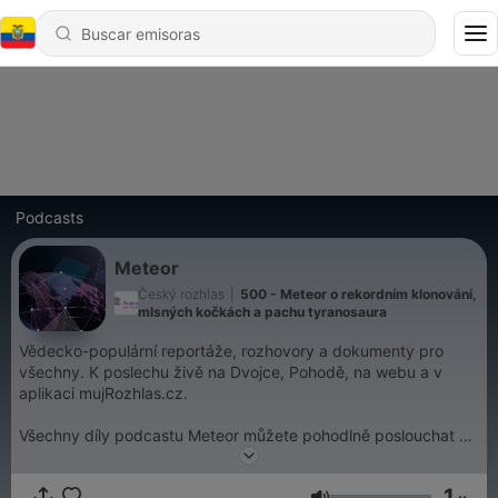
Podcasts
Meteor
Český rozhlas
|
500 - Meteor o rekordním klonování,
mlsných kočkách a pachu tyranosaura
Vědecko-populární reportáže, rozhovory a dokumenty pro
všechny. K poslechu živě na Dvojce, Pohodě, na webu a v
aplikaci mujRozhlas.cz.
Všechny díly podcastu Meteor můžete pohodlně poslouchat v
mobilní aplikaci mujRozhlas pro
Android
a
iOS
nebo na webu
mujRozhlas.cz
.
1