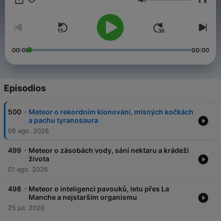
x
Volumen
00:00
00:00
Episodios
-
500
Meteor o rekordním klonování, mlsných kočkách
a pachu tyranosaura
08 ago. 2026
-
499
Meteor o zásobách vody, sání nektaru a krádeži
života
01 ago. 2026
-
498
Meteor o inteligenci pavouků, letu přes La
Manche a nejstarším organismu
25 jul. 2026