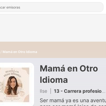
Mamá en Otro Idioma
Mamá en Otro
Idioma
Ilse
|
13 - Carrera profesional como madre migrante
Ser mamá ya es una aventu