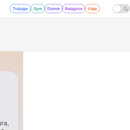
Trabajar
Gym
Dormir
Relajarse
Viaje
ra,