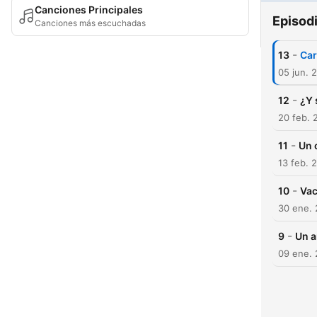
Canciones Principales
Episod
Canciones más escuchadas
-
13
Car
05 jun. 
-
12
¿Y 
20 feb. 
-
11
Un 
13 feb. 
-
10
Vac
30 ene.
-
9
Un a
09 ene.