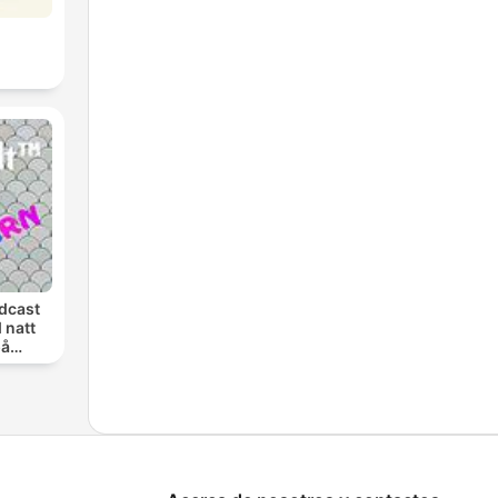
dcast
 natt
på
en