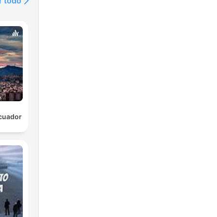
r todo
cuador