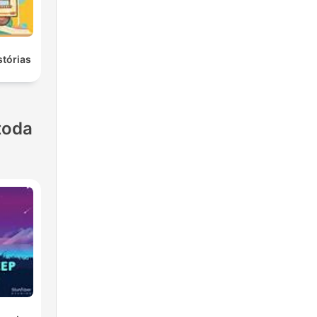
stórias
toda