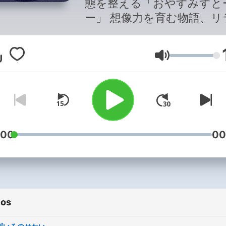
態を整える「おやすみすと
ー」 想像力を育む物語、リ
ゼーションミュージック、
て深呼吸で健やかな睡眠が
Volumen
る状態へと導きます。目を
せ、睡眠前の習慣に是非取
れてみてください。＊お話
半の約5分から10分、それ
は音楽のみの構成となって
す。 This is a bed-time story
:00
00
podcast in Japanese. With
breathing exercises, music
story, this podcast will lea
you and your children to be
ios
a balanced place, both
mentally as well as physical