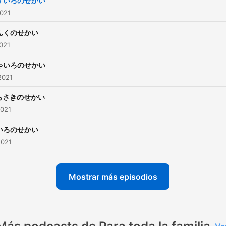
ずいろのせかい
It will help you to have a
2021
healthy sleep. This is a per
んくのせかい
for a child who started lea
2021
Japanese. Wishing you all 
ゃいろのせかい
best. Good night and
2021
Oyasumi☆ All stories are
owned by Oyasumi Story
らさきのせかい
2021
Team. 【Follow us on：
YouTube, and Instagram
いろのせかい
@oyasumistory】 こえ： Emi
2021
Yasuo
Mostrar más episodios