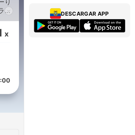
ーり
ラク
DESCARGAR APP
そし
とれ
1
x
休ま
り入
は前
以降
いま
:00
 and
d
 in
ly.