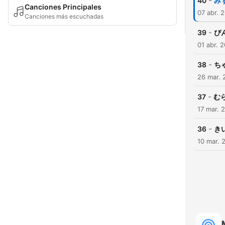
-
40
み
Canciones Principales
07 abr. 
Canciones más escuchadas
-
39
ぴ
01 abr. 
-
38
ち
26 mar. 
-
37
む
17 mar. 
-
36
き
10 mar. 