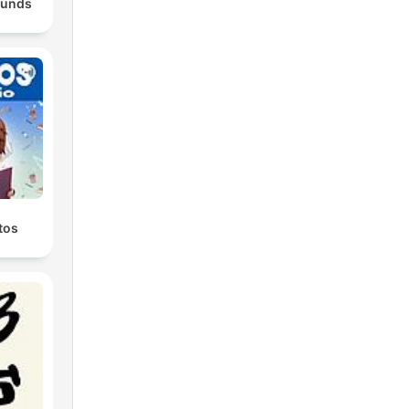
ounds
tos