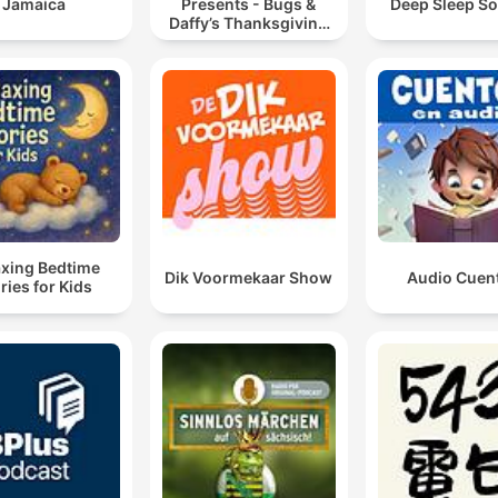
Jamaica
Presents - Bugs &
Deep Sleep S
Daffy’s Thanksgiving
Road Trip
axing Bedtime
Dik Voormekaar Show
Audio Cuen
ries for Kids