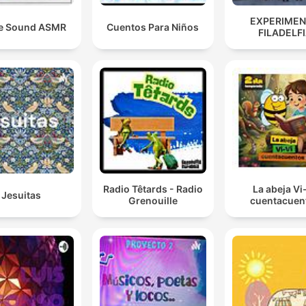
EXPERIME
e Sound ASMR
Cuentos Para Niños
FILADELF
Radio Têtards - Radio
La abeja Vi
Jesuitas
Grenouille
cuentacuen