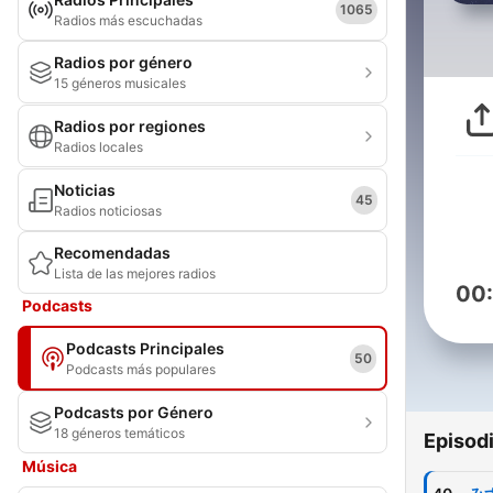
1065
Radios más escuchadas
Radios por género
15 géneros musicales
Radios por regiones
Radios locales
Noticias
45
Radios noticiosas
Recomendadas
Lista de las mejores radios
00
Podcasts
Podcasts Principales
50
Podcasts más populares
Podcasts por Género
18 géneros temáticos
Episod
Música