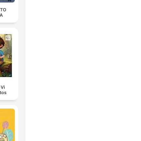
NTO
IA
-Vi
tos