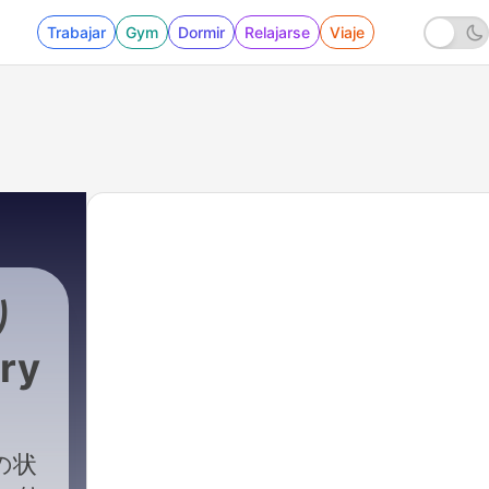
Trabajar
Gym
Dormir
Relajarse
Viaje
り
ory
の状