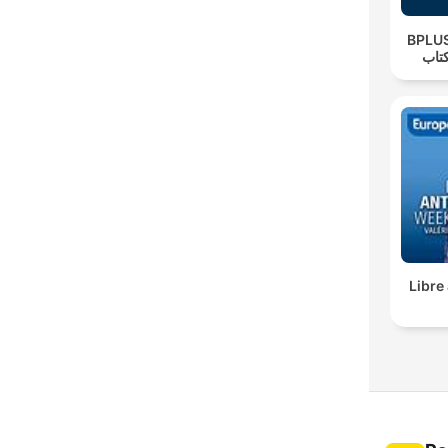
‌BPLUS لاس پادکست
تاب
Libre