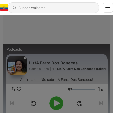
Podcasts
Liz/A Farra Dos Bonecos
Gabriela Pena
|
1 - Liz/A Farra Dos Bonecos (Trailer)
A minha opinião sobre A Farra Dos Bonecos!
1
x
Volumen