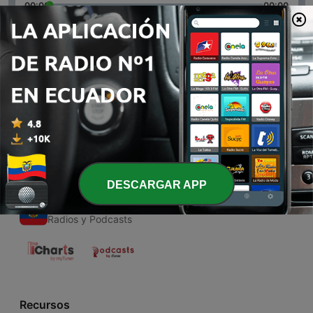
00:00
00:00
Episodios
-
1
Liz/A Farra Dos Bonecos (Trailer)
13 jul. 2020
DESCARGAR APP
Radios de Ecuador
Radios y Podcasts
Recursos