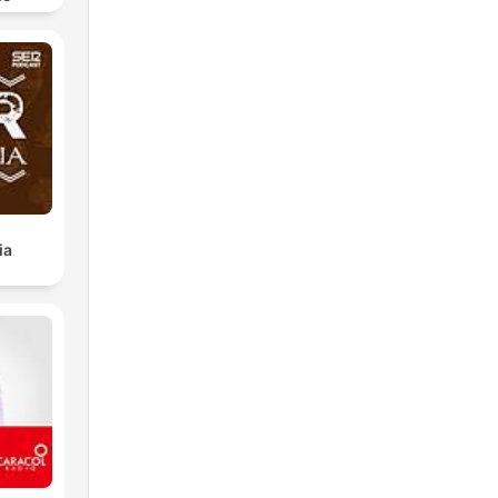
 se
s
ia
ndo
s
o.