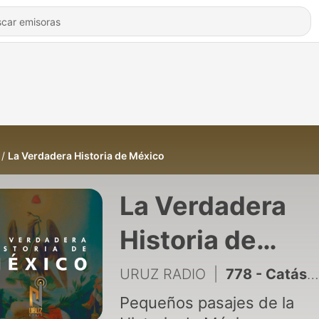
La Verdadera Historia de México
La Verdadera
Historia de
México
URUZ RADIO
|
778 - Catástrofes naturales en la historia de México. III
Pequeños pasajes de la