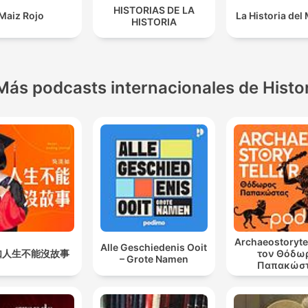
HISTORIAS DE LA
Maiz Rojo
La Historia de
HISTORIA
Más podcasts internacionales de Histo
Archaeostorytel
Alle Geschiedenis Ooit
如人生不能沒故事
τον Θόδω
– Grote Namen
Παπακώσ