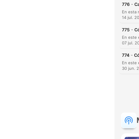
-
776
Ca
14 jul. 2
-
775
C
07 jul. 2
-
774
Có
30 jun. 
H
Dest