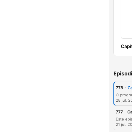
Capí
Episod
-
778
Ca
28 jul. 
-
777
Ca
21 jul. 2