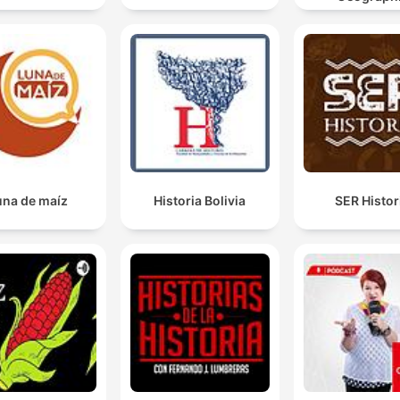
povo sumiço, esse povo que sacava a custodia da
igreja e todo mundo se arrodalhava, que tocava a
campanha onde ia passar o sacerdote e todo mundo
arrodalhava, já não lhes importou, tinham hambre,
tinham hambre.
00:41:31 · O narrador explica como a fome extrema alterou o
comportamento social e a obediência da população perante a
autoridades coloniais.
una de maíz
Historia Bolivia
SER Histor
o melhor que nos pode passar é que o popo siga se
erupção. Porque quer dizer que não há pressão em o
demais volcanoes porque tudo está saindo por o pop
00:48:40 · O professor apresenta uma perspectiva geológica
sobre como a atividade do Popocatépetl ajuda a aliviar a
pressão em outros vulcões da região.