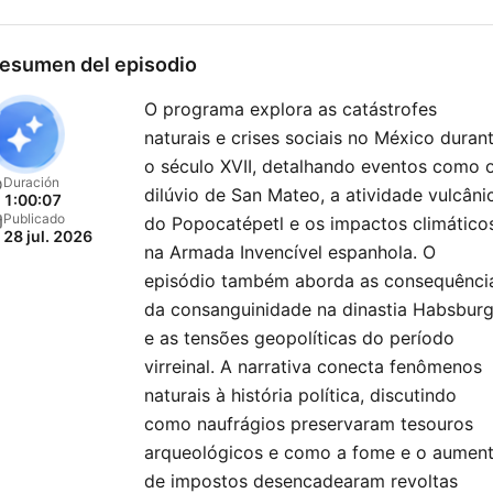
esumen del episodio
O programa explora as catástrofes
naturais e crises sociais no México duran
o século XVII, detalhando eventos como 
Duración
dilúvio de San Mateo, a atividade vulcâni
1:00:07
Publicado
do Popocatépetl e os impactos climático
28 jul. 2026
na Armada Invencível espanhola. O
episódio também aborda as consequênci
da consanguinidade na dinastia Habsbur
e as tensões geopolíticas do período
virreinal. A narrativa conecta fenômenos
naturais à história política, discutindo
como naufrágios preservaram tesouros
arqueológicos e como a fome e o aumen
de impostos desencadearam revoltas