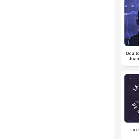
Oculto
Juan
La e