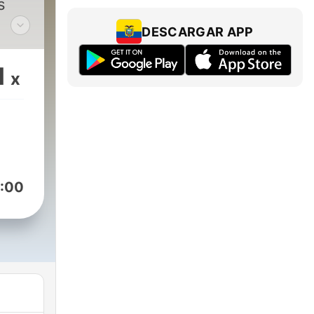
s
DESCARGAR APP
doza
1
x
és
:00