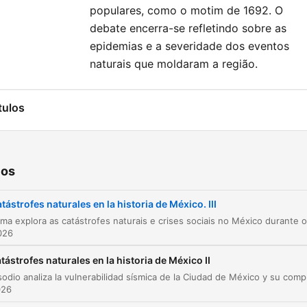
populares, como o motim de 1692. O
debate encerra-se refletindo sobre as
epidemias e a severidade dos eventos
naturais que moldaram a região.
tulos
Introdução e Catástrofies Naturais no México
00:01:05
O Dilúvio de San Mateo e Lendas da Cidade d
00:05:02
ios
México
A Dinastia Habsburgo e a Decadência Genétic
00:14:35
tástrofes naturales en la historia de México. III
A Armada Invencível e o Impacto dos Furacõe
00:17:37
2026
Furacões, Naufrágio e Arqueologia Subaquátic
tástrofes naturales en la historia de México II
00:19:38
Mitos de Cortés e a Riqueza das Flotas
00:23:36
026