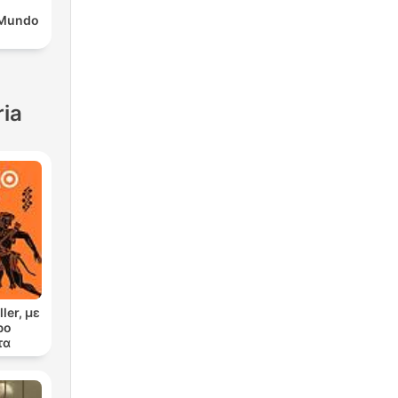
l Mundo
ria
ler, με
ρο
τα