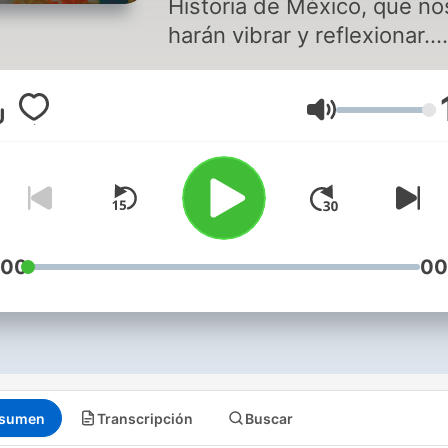
Historia de México, que no
harán vibrar y reflexionar.
El Profesor Francisco Men
Volumen
nos lleva en un viaje a trav
del tiempo a conocer, del
pasado de nuestro querido
México, hechos históricos
poco conocidos.
:00
00
sumen
Transcripción
Buscar