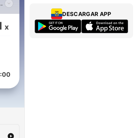
e
DESCARGAR APP
1
x
 la
ils
dre
e.
:00
ndi
a en