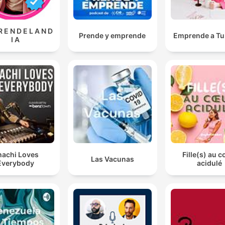
R E N D E L A N D
Prende y emprende
Emprende a Tu 
I A
achi Loves
Fille(s) au 
Las Vacunas
Everybody
acidulé