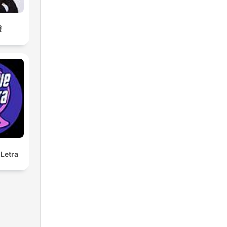
發
Letra