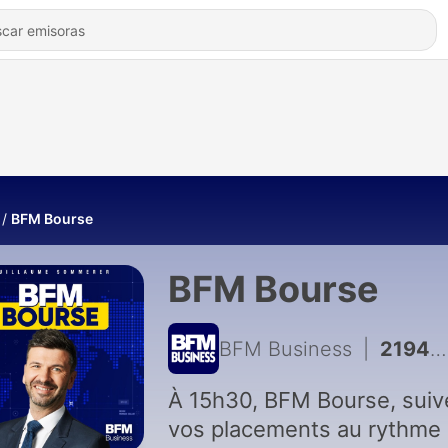
BFM Bourse
BFM Bourse
BFM Business
|
21945 - On refait la séance : CAC 40, records au milieu des incertitudes - 07/08
À 15h30, BFM Bourse, suiv
vos placements au rythme