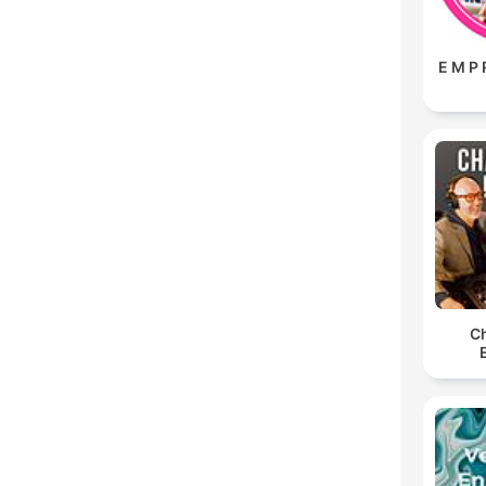
E M P 
Ch