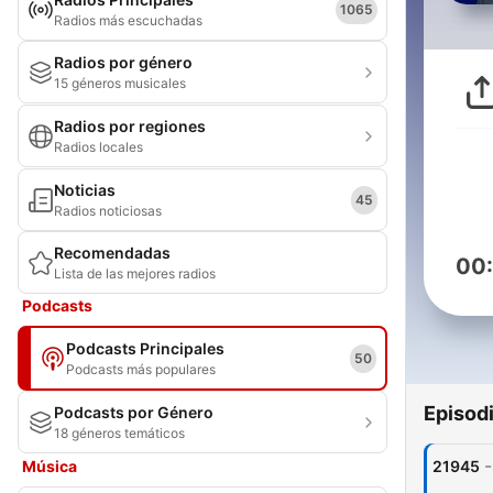
1065
Radios más escuchadas
Radios por género
15 géneros musicales
Radios por regiones
Radios locales
Noticias
45
Radios noticiosas
Recomendadas
00
Lista de las mejores radios
Podcasts
Podcasts Principales
50
Podcasts más populares
Episod
Podcasts por Género
18 géneros temáticos
-
Música
21945