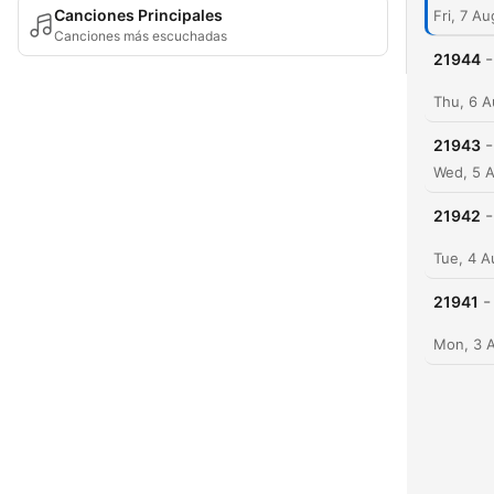
Canciones Principales
Fri, 7 A
Canciones más escuchadas
-
21944
Thu, 6 A
-
21943
Wed, 5 
-
21942
Tue, 4 
-
21941
Mon, 3 