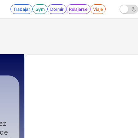
Trabajar
Gym
Dormir
Relajarse
Viaje
ez
 de