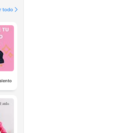
r todo
alento