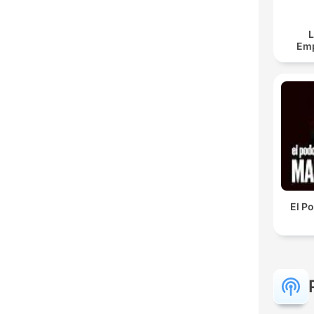
L
Em
El P