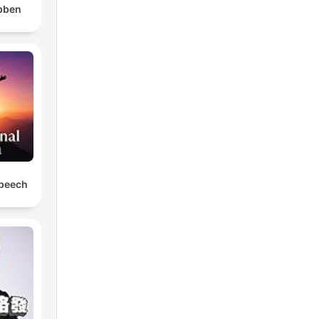
bben
Speech