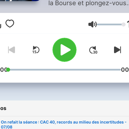
la Bourse et plongez-vous
dans l'univers de la financ
avec Guillaume Sommerer.
Volumen
Analystes, entrepreneurs à
pointe du secteur, gérants,
conseillers patrimoniaux … 
vont vous aider à compren
les enjeux et vous aider à
dynamiser votre portefeuill
:00
00
Retrouvez l’émission du lu
au vendredi et réécoutez l
podcast.
ios
On refait la séance : CAC 40, records au milieu des incertitudes -
07/08