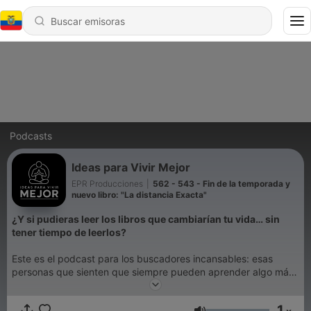
Podcasts
Ideas para Vivir Mejor
EPR Producciones
|
562 - 543 - Fin de la temporada y
nuevo libro: "La distancia Exacta"
¿Y si pudieras leer los libros que cambiarían tu vida… sin
tener tiempo de leerlos?
Este es el podcast para los buscadores incansables: esas
personas que sienten que siempre pueden aprender algo más,
crecer un poco más y vivir mejor, pero que no siempre
encuentran el rato para sentarse con un libro.
1