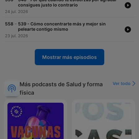
¿Te apuntas?
consigues justo lo contrario
24 jul. 2026
Conviértete en un supporter de este podcast:
-
558
539 - Cómo concentrarte más y mejor sin
https://www.spreaker.com/podcast/ideas-para-vivir-mejor-
pelearte contigo mismo
-5343176/support
.
23 jul. 2026
Mostrar más episodios
Ver todo
Más podcasts de Salud y forma
física