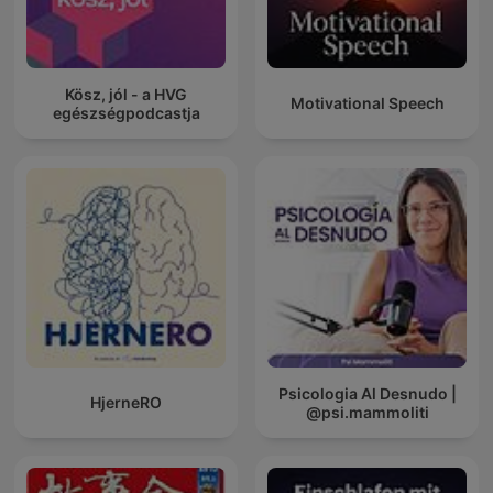
Kösz, jól - a HVG
Motivational Speech
egészségpodcastja
Psicologia Al Desnudo |
HjerneRO
@psi.mammoliti