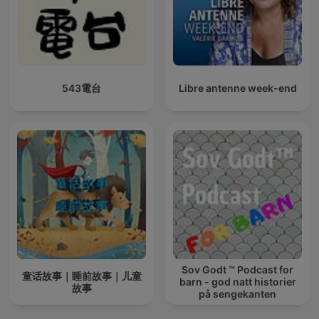
543電台
Libre antenne week-end
Sov Godt ™ Podcast for
童话故事｜睡前故事｜儿童
barn - god natt historier
故事
på sengekanten