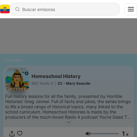
Podcasts
Homeschool History
BBC Radio 4
|
22 - Mary Seacole
Fun history lessons for all the family, presented by Horrible
Histories' Greg Jenner. Full of facts and jokes, the series brings
to life a broad range of historical topics, many linked to the
school curriculum. Homeschool Histories is made by the
producers of the much-loved Radio 4 podcast You're Dead To
Me.
1
x
Volumen