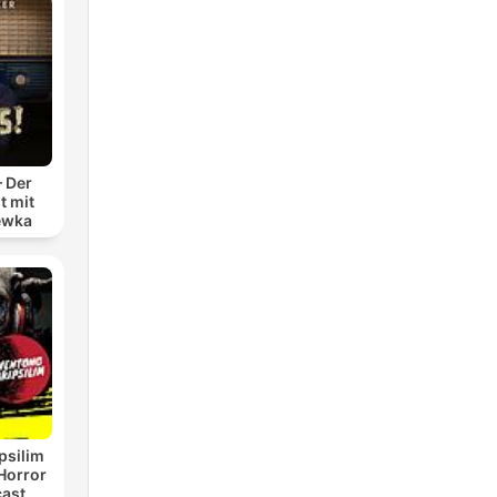
– Der
t mit
ewka
psilim
Horror
cast