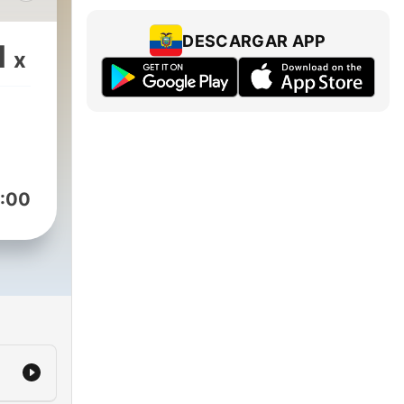
 y,
onde
DESCARGAR APP
1
x
as
las
no
 la
:00
varo