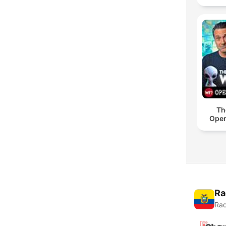
Th
Oper
Ra
Rad