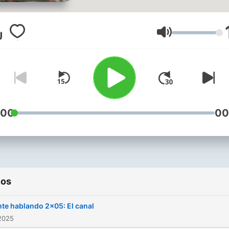
en su planteamiento, guion
por supuesto, dirección, d
las conversaciones realist
Volumen
entre dos personajes
desnudan con naturalidad 
contradicciones de cada u
de ello y dejan espacio para
reflexión del
:00
00
espectador. Creada por Ál
Carmona
ios
te hablando 2x05: El canal
2025