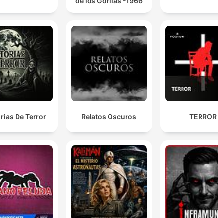
de los Gorilas -1966
orias De Terror
Relatos Oscuros
TERROR