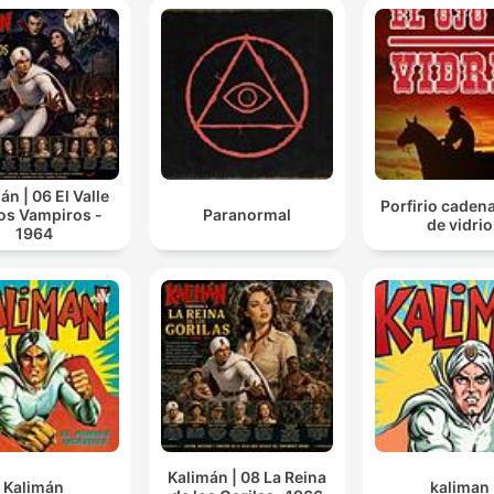
án | 06 El Valle
Porfirio cadena
os Vampiros -
Paranormal
de vidrio
1964
Kalimán | 08 La Reina
Kalimán
kaliman