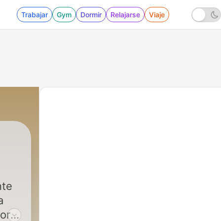
Trabajar
Gym
Dormir
Relajarse
Viaje
nte
a
or