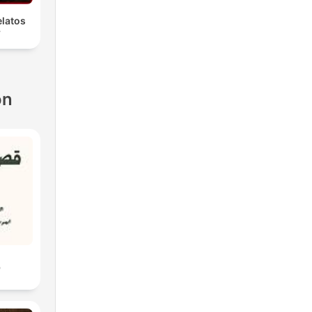
latos
r
ón
ق