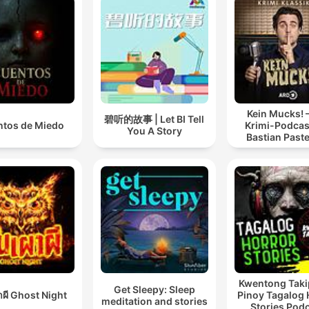
Kein Mucks! 
碧听的故事 | Let BI Tell
tos de Miedo
Krimi-Podcas
You A Story
Bastian Past
Kwentong Taki
Get Sleepy: Sleep
าผี Ghost Night
Pinoy Tagalog 
meditation and stories
Stories Pod