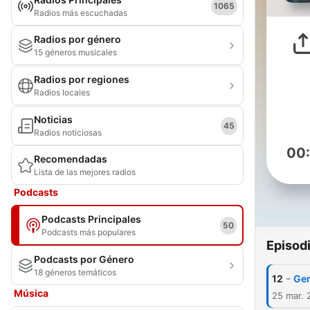
1065
Radios más escuchadas
Radios por género
15 géneros musicales
Radios por regiones
Radios locales
Noticias
45
Radios noticiosas
00
Recomendadas
Lista de las mejores radios
Podcasts
Podcasts Principales
50
Podcasts más populares
Episod
Podcasts por Género
18 géneros temáticos
-
12
Gen
Música
25 mar. 