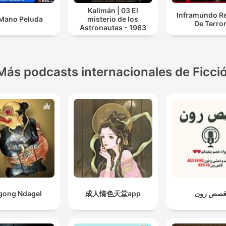
Kalimán | 03 El
Inframundo Re
Mano Peluda
misterio de los
De Terro
Astronautas - 1963
Más podcasts internacionales de Ficci
gong Ndagel
成人情色天堂app
صص رون