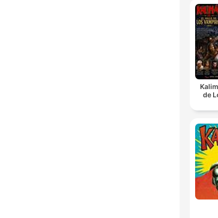
Kalim
de L