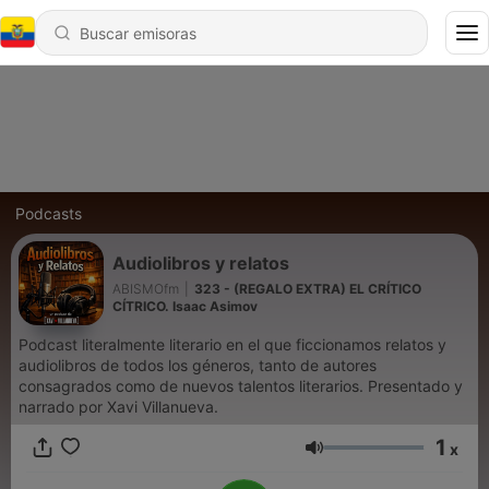
Podcasts
Audiolibros y relatos
ABISMOfm
|
323 - (REGALO EXTRA) EL CRÍTICO
CÍTRICO. Isaac Asimov
Podcast literalmente literario en el que ficcionamos relatos y
audiolibros de todos los géneros, tanto de autores
consagrados como de nuevos talentos literarios. Presentado y
narrado por Xavi Villanueva.
1
x
Volumen