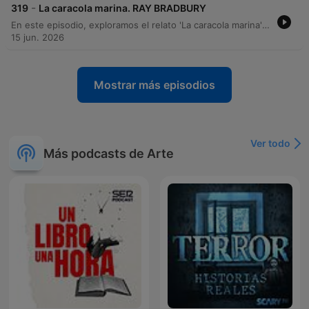
-
319
La caracola marina. RAY BRADBURY
En este episodio, exploramos el relato 'La caracola marina' de Ray Bradbury. Tras una breve introducción a la vida y obra del autor, nos adentramos en la historia de Johnny, un niño enfermo que encuentra en una caracola un portal sensorial hacia el océano. A través del sonido de la caracola, Johnny experimenta la inmensidad del mar, una aventura que trasciende su encierro. El relato culmina cuando su madre, al descubrir el objeto, se ve envuelta en la misma conexión sensorial y profunda con el océano.
15 jun. 2026
Mostrar más episodios
Ver todo
Más podcasts de Arte