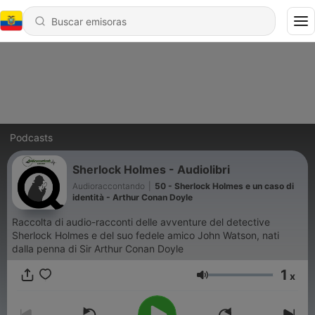
Podcasts
Sherlock Holmes - Audiolibri
Audioraccontando
|
50 - Sherlock Holmes e un caso di
identità - Arthur Conan Doyle
Raccolta di audio-racconti delle avventure del detective
Sherlock Holmes e del suo fedele amico John Watson, nati
dalla penna di Sir Arthur Conan Doyle
1
x
Volumen