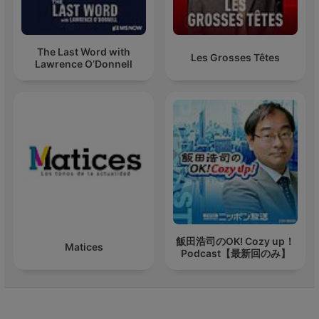
The Last Word with
Les Grosses Têtes
Lawrence O’Donnell
飯田浩司のOK! Cozy up！
Matices
Podcast【最新回のみ】