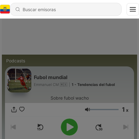
Podcasts
Fubol mundial
Emmanuel CM 🇲🇽
|
1 - Tendencias del fubol
Sobre fubol wacho
1
x
Volumen