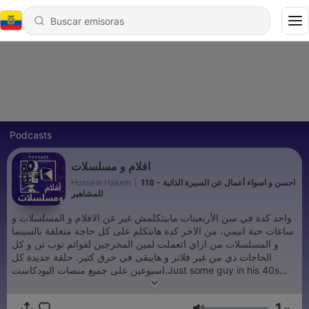
Podcasts
افلام و مسلسلات
Hussein Hakem
|
118 - احسن و اسواء أعمال عن السيرة الذاتية
للمشاهير
واحد كدة في سن الأربعينات مابيتكلمش غير عن الافلام و المسلسلات و
ساعات حبة انيمي، من الاخر كدة هانتكلم على كل حاجة متعلقة بالسينما
و المسلسلات من ازاي اتعملت لمين المخرجين لقوائم توب تن و كل
الحاجات دي من غير فلاتر و هايبقى في حرق كتير. حلقة جديدة كل
اسبوعين على جميع منصات البودكاست.Just some guy in his 40s
with nothing to talk about except Movies, Series and some
Anime. We're going to discuss anything and everything related
1