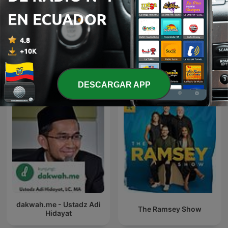
Quevedo 1
Adventista Ráckeve
Más podcasts internacionales de
Educación
DESCARGAR APP
dakwah.me - Ustadz Adi
The Ramsey Show
Hidayat