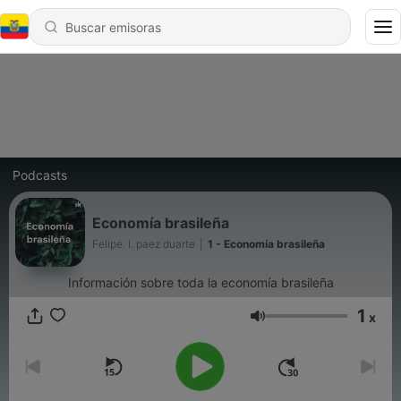
Podcasts
Economía brasileña
Felipe. l. paez duarte
|
1 - Economía brasileña
Información sobre toda la economía brasileña
1
x
Volumen