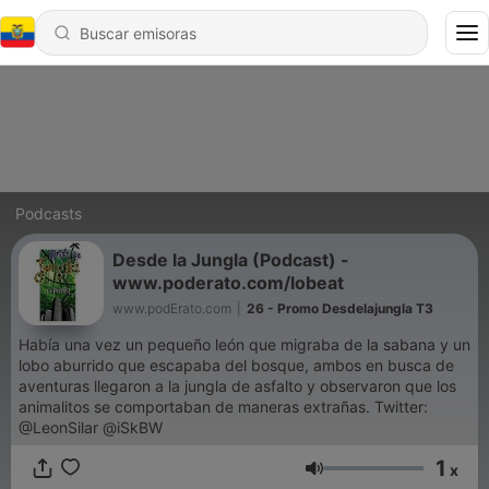
Podcasts
Desde la Jungla (Podcast) -
www.poderato.com/lobeat
www.podErato.com
|
26 - Promo Desdelajungla T3
Había una vez un pequeño león que migraba de la sabana y un
lobo aburrido que escapaba del bosque, ambos en busca de
aventuras llegaron a la jungla de asfalto y observaron que los
animalitos se comportaban de maneras extrañas. Twitter:
@LeonSilar @iSkBW
1
x
Volumen