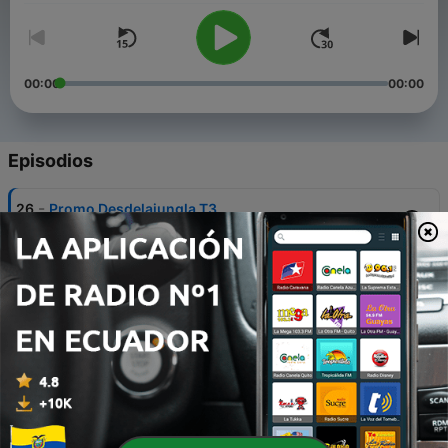
00:00
00:00
Episodios
-
26
Promo Desdelajungla T3
07 jun. 2012
-
25
Desde La Jungla E10T2
15 nov. 2011
-
24
Desde La Jungla E9T2
20 sep. 2011
-
23
Desde la Jungla E8T2
30 ago. 2011