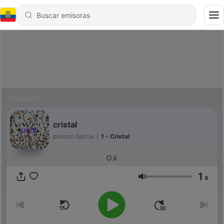
Podcasts
cristal
proloco Garcia
|
1 - Cristal
O.k
1
x
Volumen