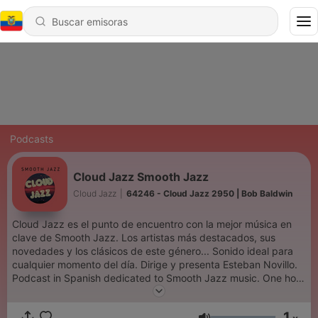
Podcasts
Cloud Jazz Smooth Jazz
Cloud Jazz
|
64246 - Cloud Jazz 2950 | Bob Baldwin
Cloud Jazz es el punto de encuentro con la mejor música en
clave de Smooth Jazz. Los artistas más destacados, sus
novedades y los clásicos de este género... Sonido ideal para
cualquier momento del día. Dirige y presenta Esteban Novillo.
Podcast in Spanish dedicated to Smooth Jazz music. One hour
with the best discographic news and classics of the last
decades.
1