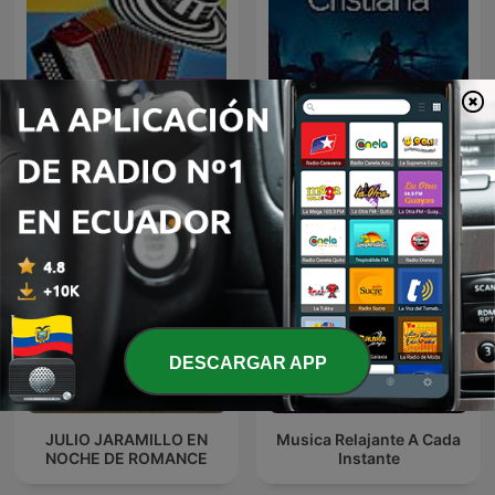
El
Vallenato_Camila_A_Sanc
Música Cristiana
hez
DESCARGAR APP
JULIO JARAMILLO EN
Musica Relajante A Cada
NOCHE DE ROMANCE
Instante