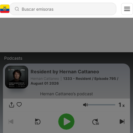
Podcasts
Resident by Hernan Cattaneo
Hernan Cattaneo
|
1333 - Resident / Episode 795 /
August 01 2026
Hernan Cattaneo’s podcast
1
x
Volumen