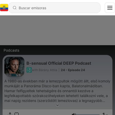
Podcasts
B-sensual Official DEEP Podcast
with Bárány Attila
|
24 - Episode 24
A 1980-as években már a lemezpultok mögött állt, első komoly
munkáját a Panoráma Disco-ban kapta, Balatonalmádiban.
Hamar felfigyeltek tehetségére és onnantól kezdve a
legfelkapottabb szórakozóhelyeken lehetett találkozni vele, a
mai napig rezidens (szerződött lemezlovas) a legnagyobb
budapesti klubok lemezpultjai mögött. Zenei stílusa
folyamatosan alakult, a funky, rock és R&B után ma elsősorban
1