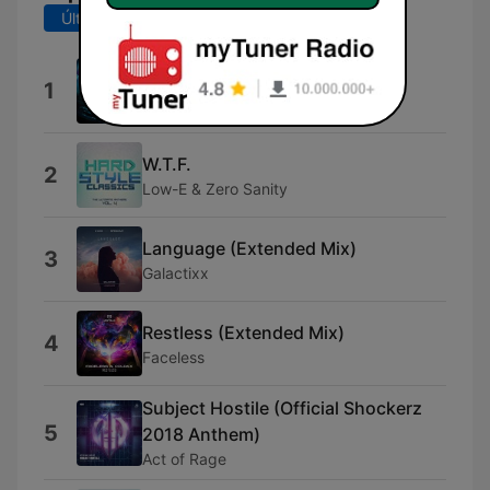
Últimos 7 días
Últimos 30 días
Rainbow (Extended Mix)
1
LNY TNZ
W.T.F.
2
Low-E & Zero Sanity
Language (Extended Mix)
3
Galactixx
Restless (Extended Mix)
4
Faceless
Subject Hostile (Official Shockerz
5
2018 Anthem)
Act of Rage