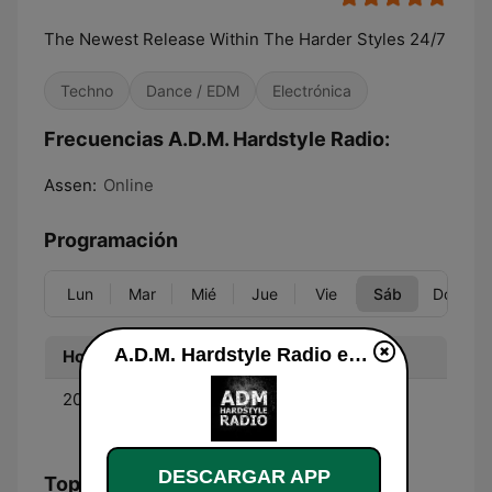
The Newest Release Within The Harder Styles 24/7
Techno
Dance / EDM
Electrónica
Frecuencias A.D.M. Hardstyle Radio:
Assen:
Online
Programación
Lun
Mar
Mié
Jue
Vie
Sáb
Dom
A.D.M. Hardstyle Radio en vivo
Hora
Programa
20:00 - 21:00
RAW Hour - The Best
Rawstyle!
DESCARGAR APP
Top Canciones