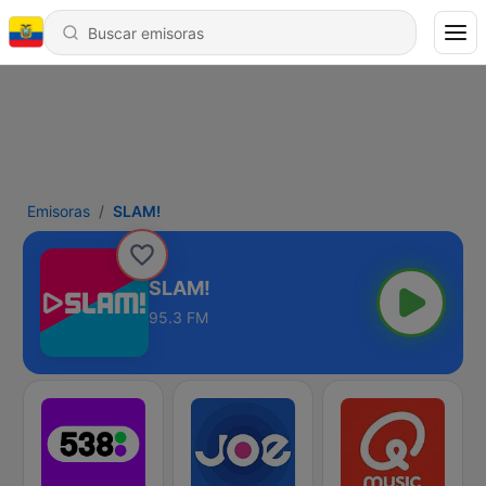
Emisoras
SLAM!
SLAM!
95.3 FM