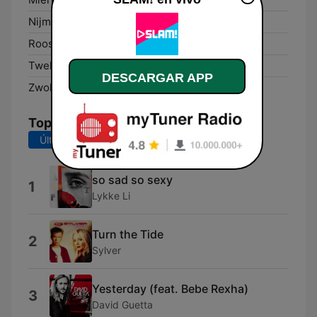
Nijmegen:
93.8 FM
Roosendaal:
88.4 FM
Twello:
93.7 FM
DESCARGAR APP
Zwolle:
93.6 FM
Top Canciones
Últimos 7 días
Últimos 30 días
so sad so sexy
1
Lykke Li
Turn the Tide
2
Sylver
Yesterday (feat. Bebe Rexha)
3
David Guetta