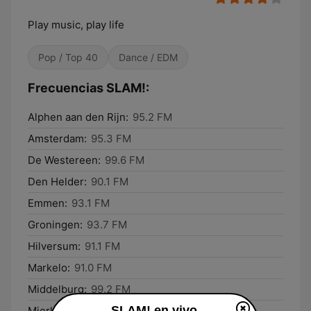
Play music, play life
Pop / Top 40
Dance / EDM
Frecuencias SLAM!:
Alphen aan den Rijn:
95.2 FM
Amsterdam:
95.3 FM
De Westereen:
99.6 FM
Den Helder:
90.1 FM
Emmen:
93.1 FM
Groningen:
93.7 FM
Hilversum:
91.1 FM
Markelo:
91.0 FM
Middelburg:
99.2 FM
SLAM! en vivo
Mierlo:
99.4 FM