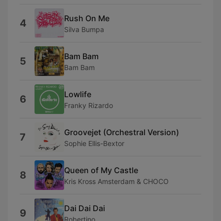
Rush On Me
4
Silva Bumpa
Bam Bam
5
Bam Bam
Lowlife
6
Franky Rizardo
Groovejet (Orchestral Version)
7
Sophie Ellis-Bextor
Queen of My Castle
8
Kris Kross Amsterdam & CHOCO
Dai Dai Dai
9
Robertino