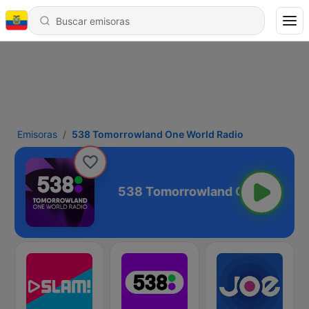
Emisoras
538 Tomorrowland One World Radio
 World Radio