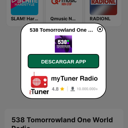
SLAM! Hardstyle
Qmusic Nonstop
RADIONL
538 Tomorrowland One World Radio en vivo
DESCARGAR APP
538 Tomorrowland One World