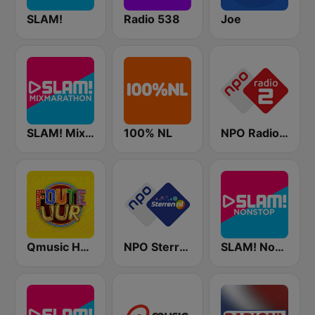
SLAM!
Radio 538
Joe
SLAM! Mixmarathon
100% NL
NPO Radio 2
Qmusic Het Foute Uur
NPO Sterren
SLAM! Nonstop