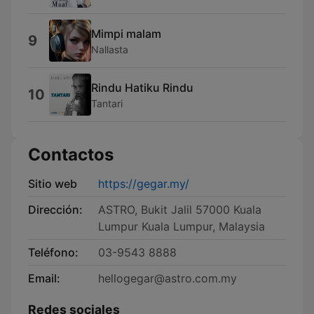
Mimpi malam
9
Nallasta
Rindu Hatiku Rindu
10
Tantari
Contactos
Sitio web
https://gegar.my/
Dirección:
ASTRO, Bukit Jalil 57000 Kuala
Lumpur Kuala Lumpur, Malaysia
Teléfono:
03-9543 8888
Email:
hellogegar@astro.com.my
Redes sociales