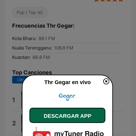
Pop / Top 40
Frecuencias Thr Gegar:
Kota Bharu:
88.1 FM
Kuala Terengganu:
106.8 FM
Kuantan:
88.8 FM
Top Canciones
Últimos 7 días
Últimos 30 días
Thr Gegar en vivo
Bebeh
1
Thobie
DESCARGAR APP
Putus Terpaksa
2
Ziana Zain