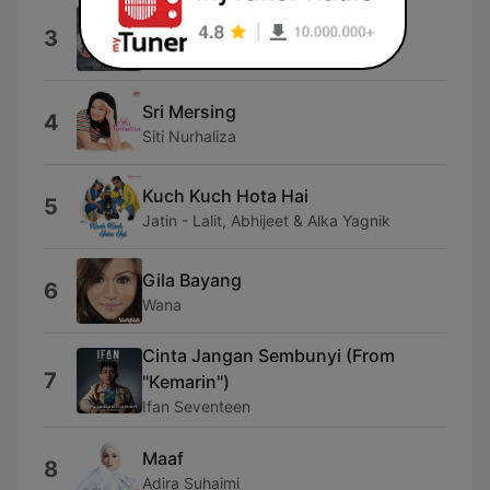
Aku Takut
3
Repvblik
Sri Mersing
4
Siti Nurhaliza
Kuch Kuch Hota Hai
5
Jatin - Lalit, Abhijeet & Alka Yagnik
Gila Bayang
6
Wana
Cinta Jangan Sembunyi (From
7
"Kemarin")
Ifan Seventeen
Maaf
8
Adira Suhaimi