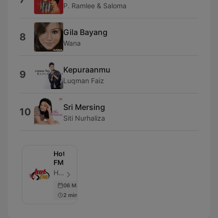
P. Ramlee & Saloma
Gila Bayang
8
Wana
Kepuraanmu
9
Luqman Faiz
Sri Mersing
10
Siti Nurhaliza
Hot
FM
Hot FM - Episodio 72
06 Mar 2017
2 min