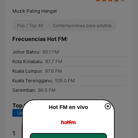
Muzik Paling Hangat
Pop / Top 40
Contemporánea para adultos
Frecuencias Hot FM:
Johor Bahru:
90.1 FM
Kota Kinabalu:
87.7 FM
Kuala Lumpur:
97.6 FM
Kuala Terengganu:
105.0 FM
Seremban:
99.5 FM
Top Canciones
Hot FM en vivo
Últimos 7 días
Últimos 30 días
Money
1
Jesse Porsches