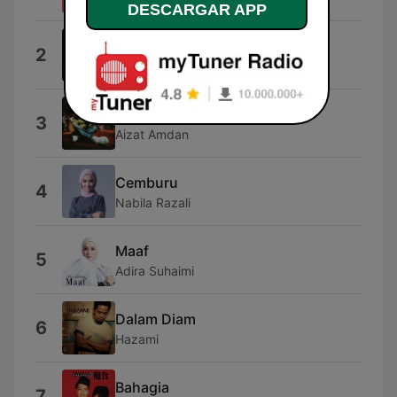
DESCARGAR APP
Paradise
2
Perfume Tree
Kau Aku
3
Aizat Amdan
Cemburu
4
Nabila Razali
Maaf
5
Adira Suhaimi
Dalam Diam
6
Hazami
Bahagia
7