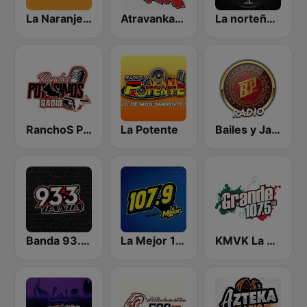
La Naranjera de Sibers
Atravankado Radio
La norteña 89.3 FM
RanchoS PotosinoS Radio
La Potente
Bailes y Jaripeos Potosinos
Banda 93.3 FM
La Mejor 107.9 FM
KMVK La Grande 107.5 FM