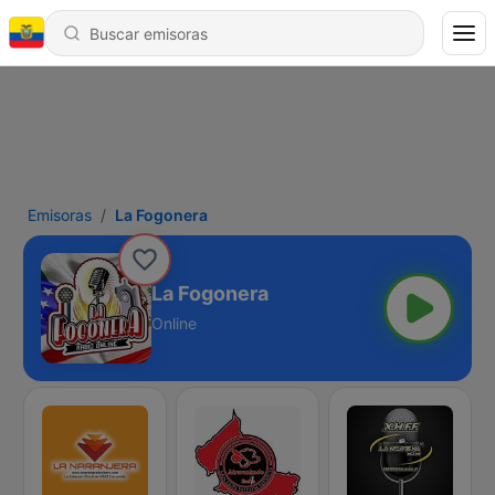
Emisoras
La Fogonera
La Fogonera
Online