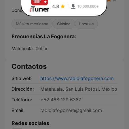
Donde se Cocina la Mejor Música
Música mexicana
Clásica
Locales
Frecuencias La Fogonera:
Matehuala:
Online
Contactos
Sitio web
https://www.radiolafogonera.com
Dirección:
Matehuala, San Luis Potosi, México
Teléfono:
+52 488 129 6387
Email:
radiolafogonera@gmail.com
Redes sociales