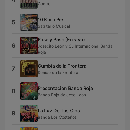
4
Control
10 Km a Pie
5
Sagitario Musical
Pase y Pase (En vivo)
6
Josecito León y Su Internacional Banda
Roja
Cumbia de la Frontera
7
Sonido de la Frontera
Presentacion Banda Roja
8
Banda Roja de Jose Leon
La Luz De Tus Ojos
9
Banda Los Costeños