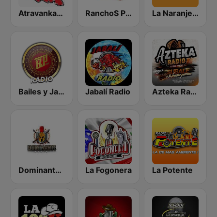
Atravankado Radio
RanchoS PotosinoS Radio
La Naranjera de Sibers
Bailes y Jaripeos Potosinos
Jabalí Radio
Azteka Radio
Dominante Radio
La Fogonera
La Potente