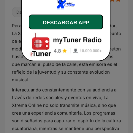
Dance / EDM
DESCARGAR APP
Para los amantes de la música urbana en Ecuador,
La Xtrema Online es más que una radio; es un punto
de encuentro donde la pasión por los ritmos
modernos se vive a cada instante. Desde reggaetón
hasta trap, pasando por hip-hop y otros géneros
que marcan el pulso de la calle, esta emisora es el
reflejo de la juventud y su constante evolución
musical.
Interactuando constantemente con su audiencia a
través de redes sociales y eventos en vivo, La
Xtrema Online no solo transmite música, sino que
crea una experiencia comunitaria. Los programas
son diseñados para capturar el espíritu de la cultura
ecuatoriana, mientras se mantiene una perspectiva