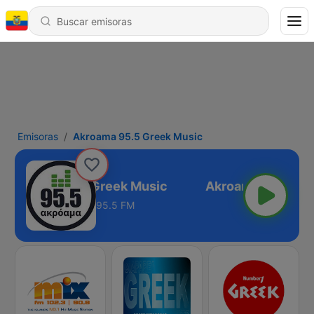
Emisoras
Akroama 95.5 Greek Music
Akroama 95.5 Greek Music
95.5 FM