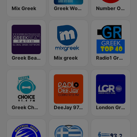
Mix Greek
Greek World Radio
Number One Greek
Greek Beat Radio (GreekBeat)
Mix greek
Radio1 Greek Top 40
Greek Choice FM
DeeJay 97.5 Greece Corfu
London Greek Radio