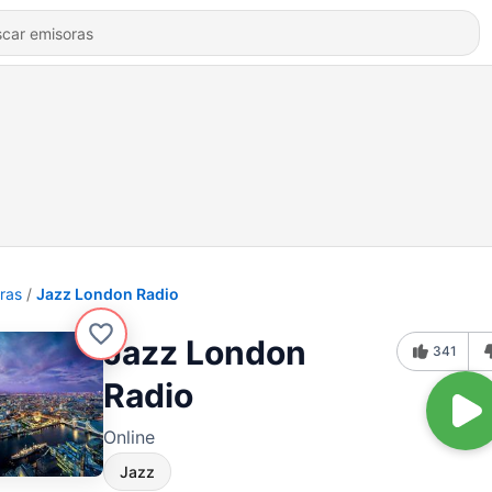
ras
Jazz London Radio
Jazz London
341
Radio
Online
Jazz