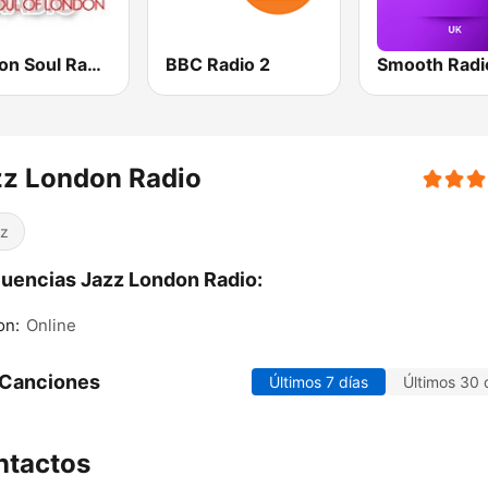
London Soul Radio
BBC Radio 2
Smooth Radi
zz London Radio
z
uencias Jazz London Radio:
on:
Online
 Canciones
Últimos 7 días
Últimos 30 
ntactos