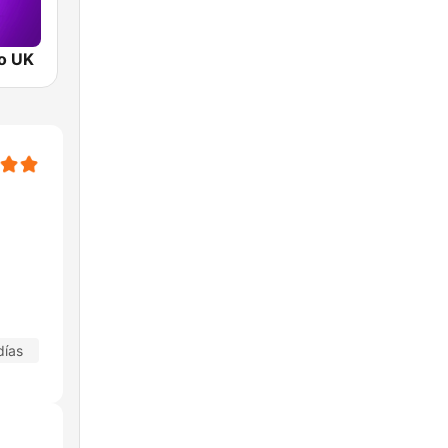
o UK
días