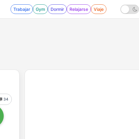
Trabajar
Gym
Dormir
Relajarse
Viaje
34