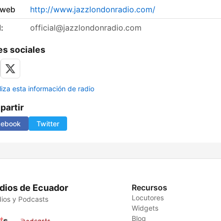
 web
http://www.jazzlondonradio.com/
:
official@jazzlondonradio.com
s sociales
liza esta información de radio
artir
cebook
Twitter
dios de Ecuador
Recursos
Locutores
ios y Podcasts
Widgets
Blog