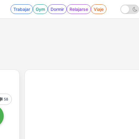
Trabajar
Gym
Dormir
Relajarse
Viaje
58