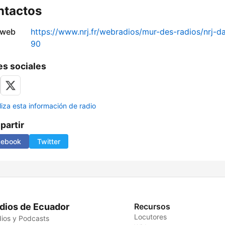
ntactos
 web
https://www.nrj.fr/webradios/mur-des-radios/nrj-d
90
s sociales
liza esta información de radio
artir
cebook
Twitter
dios de Ecuador
Recursos
Locutores
ios y Podcasts