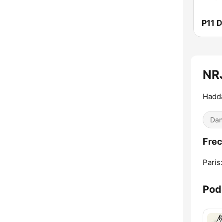
P11 
NR
Hadda
Dan
Fre
Paris
Pod