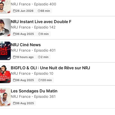
NRJ France - Episodio 400
26 Jun 2026
68 min
NRJ Instant Live avec Double F
NRJ France - Episodio 142
06 Aug 2025
9 min
NRJ Ciné News
NRJ France - Episodio 401
19 hours ago
2 min
BIGFLO & OLI : Une Nuit de Rêve sur NRJ
NRJ France - Episodio 10
06 Aug 2025
120 min
Les Sondages Du Matin
NRJ France - Episodio 361
06 Aug 2025