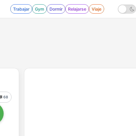
Trabajar
Gym
Dormir
Relajarse
Viaje
68