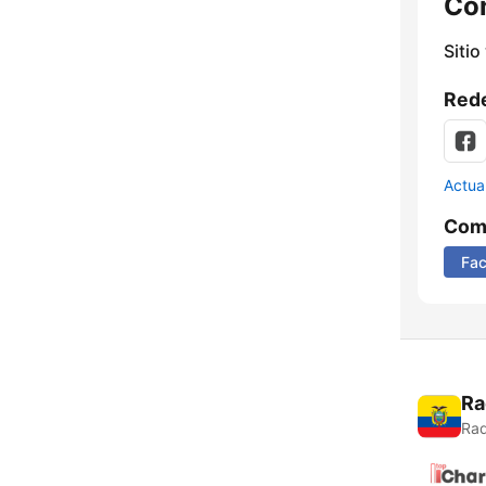
Co
Sitio
Rede
Actua
Comp
Fa
Ra
Rad