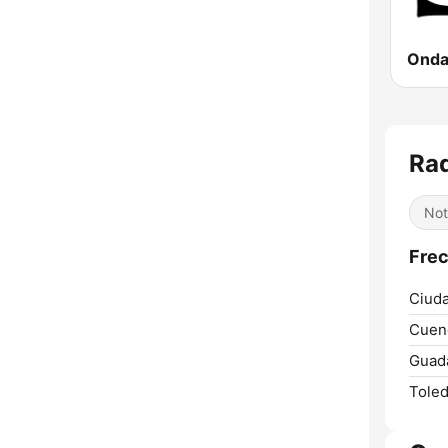
Rad
Not
Frec
Ciuda
Cuen
Guada
Toled