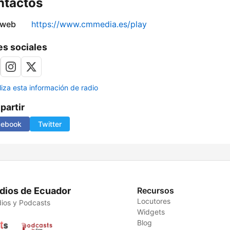
ntactos
 web
https://www.cmmedia.es/play
s sociales
liza esta información de radio
artir
cebook
Twitter
dios de Ecuador
Recursos
Locutores
ios y Podcasts
Widgets
Blog