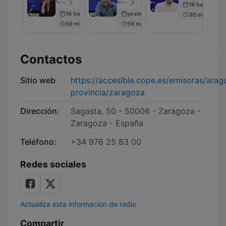
COPE - Episodio 24
COPE - Episodio 45
19 hours ago
16 hours ago
yesterday
30 min
59 min
59 min
Contactos
Sitio web
https://accesible.cope.es/emisoras/ara
provincia/zaragoza
Dirección:
Sagasta, 50 - 50006 - Zaragoza -
Zaragoza - España
Teléfono:
+34 976 25 83 00
Redes sociales
Actualiza esta información de radio
Compartir