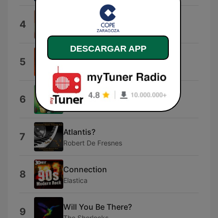
Ode to Joy
4
Kashido
DESCARGAR APP
Headline News
5
AXS Music
BBQ Guy
6
Rene Muenzer
Atlantis?
7
Robert De Fresnes
Connection
8
Elastica
Will You Be There?
9
The Sherlocks