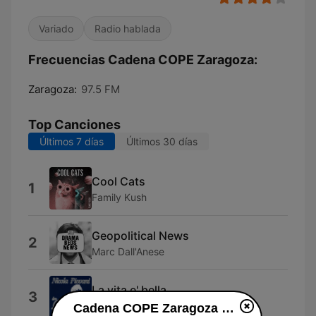
Variado
Radio hablada
Frecuencias Cadena COPE Zaragoza:
Zaragoza:
97.5 FM
Top Canciones
Últimos 7 días
Últimos 30 días
Cool Cats
1
Family Kush
Geopolitical News
2
Marc Dall'Anese
La vita e' bella
3
Nicola Piovani
Cadena COPE Zaragoza en vivo