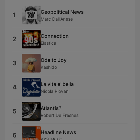
Geopolitical News
1
Marc Dall'Anese
Connection
2
Elastica
Ode to Joy
3
Kashido
La vita e' bella
4
Nicola Piovani
Atlantis?
5
Robert De Fresnes
Headline News
6
AXS Music