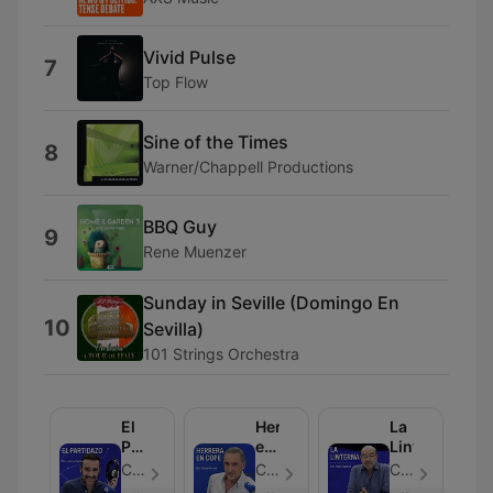
Vivid Pulse
7
Top Flow
Sine of the Times
8
Warner/Chappell Productions
BBQ Guy
9
Rene Muenzer
Sunday in Seville (Domingo En
10
Sevilla)
101 Strings Orchestra
El
Herrera
La
Partidazo
en
Linterna
de
COPE
COPE - Episodio 33
COPE - Episodio 49
COPE - Episodio 40
COPE