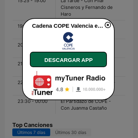
15:25 - 19:00
La Tarde - Con Pilar
Cisneros y Fernando de
Haro
Cadena COPE Valencia en vivo
19:00 - 20:30
La Linterna - Con Ángel
Expósito
20:30 - 21:00
Deportes COPE - Con
Manolo Lama
DESCARGAR APP
21:00 - 22:30
La Linterna - Con Ángel
Expósito
22:30 - 23:30
La Linterna de la Iglesia -
Con Faustino Catalina
23:30 - 00:00
El Partidazo de COPE -
Con Juanma Castaño
Top Canciones
Últimos 7 días
Últimos 30 días