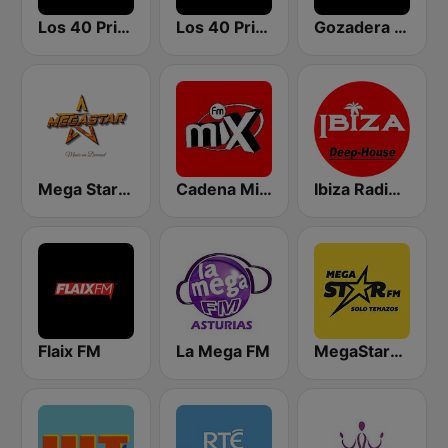
Los 40 Principales
Los 40 Principales
Gozadera FM
Mega Star España
Cadena Mix FM
Ibiza Radios - Deep House
Flaix FM
La Mega FM
MegaStarFM