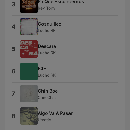
Pa Que Escondernos
3
Rey Tony
Cosquilleo
4
Lucho RK
Descará
5
Lucho RK
F4F
6
Lucho RK
Chin Boe
7
Chin Chin
Algo Va A Pasar
8
Umatic