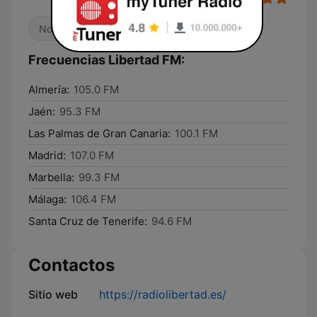
Noticias
Radio hablada
Frecuencias Libertad FM:
Almería:
105.0 FM
Jaén:
95.3 FM
Las Palmas de Gran Canaria:
100.1 FM
Madrid:
107.0 FM
Marbella:
99.3 FM
Málaga:
106.4 FM
Santa Cruz de Tenerife:
94.6 FM
Contactos
Sitio web
https://radiolibertad.es/