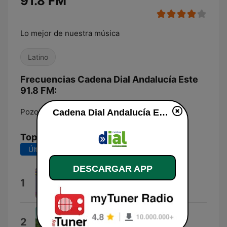
91.8 FM
Lo mejor de nuestra música
Latino
Frecuencias Cadena Dial Andalucía Este
91.8 FM:
Pozo Alcón:
91.8 FM
Cadena Dial Andalucía Este 91.8 FM en vivo
Top Canciones
Últimos 7 días
Últimos 30 días
DESCARGAR APP
De sapo a rana
1
Café Quijano
Enamorarme de Ti
2