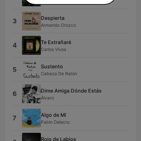
David DeMaría
Despierta
3
Armando Orozco
Te Extrañaré
4
Carlos Vives
Sustento
5
Cabeza De Ratón
Dime Amiga Dónde Estás
6
Álvaro
Algo de Mí
7
Pablo Delacru
Rojo de Labios