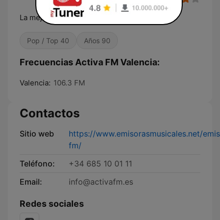
La mejor combinación de éxitos
Pop / Top 40
Años 90
Frecuencias Activa FM Valencia:
Valencia:
106.3 FM
Contactos
Sitio web
https://www.emisorasmusicales.net/emis
fm/
Teléfono:
+34 685 10 01 11
Email:
info@activafm.es
Redes sociales