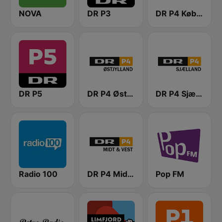
NOVA
DR P3
DR P4 København
DR P5
DR P4 Østjyllands
DR P4 Sjælland
Radio 100
DR P4 Midt & Vest
Pop FM