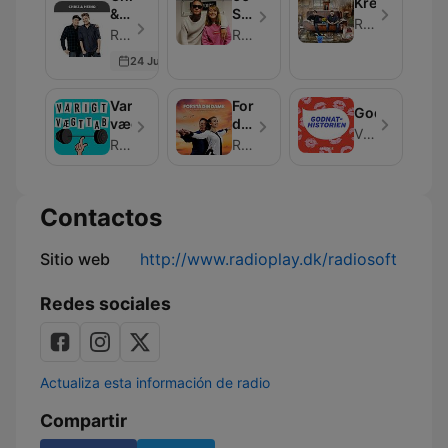
Krejlerklubbe
&
Sekunder
RadioPlay
Heino
Med
RadioPlay - Episodio 364
RadioPlay
Stjernerne
24 Jun 2019
Varigt
Forstå
Godnathistor
vægttab
din
Vi Unge
dame
RadioPlay
RadioPlay
Contactos
Sitio web
http://www.radioplay.dk/radiosoft
Redes sociales
Actualiza esta información de radio
Compartir