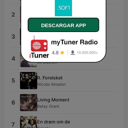
Digtet Til Den Smarte Bartender
2
Kanonkongen
DESCARGAR APP
Vintage Funk
3
AlexGuz
Det Bliver Ikke Bedre
4
Jo Dietrich
R. Forelsket
5
Nicolai Absalon
Living Moment
6
Betsy Grant
En drøm om de
7