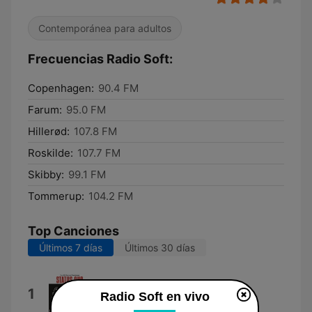
Contemporánea para adultos
Frecuencias Radio Soft:
Copenhagen:
90.4 FM
Farum:
95.0 FM
Hillerød:
107.8 FM
Roskilde:
107.7 FM
Skibby:
99.1 FM
Tommerup:
104.2 FM
Top Canciones
Últimos 7 días
Últimos 30 días
Whatever You Want
1
Radio Soft en vivo
Status Quo