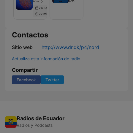
DR - Episodio 30
DR
II
24 Feb 2026
27 min
Contactos
Sitio web
http://www.dr.dk/p4/nord
Actualiza esta información de radio
Compartir
Facebook
Twitter
Radios de Ecuador
Radios y Podcasts