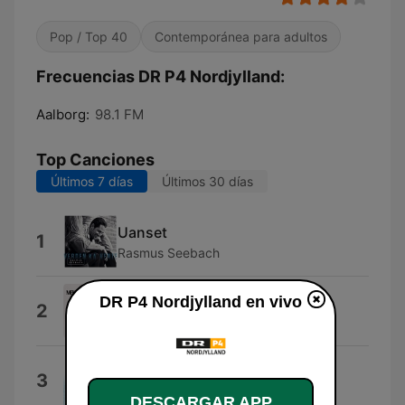
Pop / Top 40
Contemporánea para adultos
Frecuencias DR P4 Nordjylland:
Aalborg:
98.1 FM
Top Canciones
Últimos 7 días
Últimos 30 días
Uanset
1
Rasmus Seebach
DR P4 Nordjylland en vivo
Thank You
2
Mekdes
Dit Navn, Dit Nummer
3
Laban
DESCARGAR APP