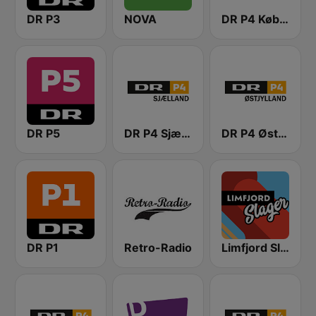
DR P3
NOVA
DR P4 København
DR P5
DR P4 Sjælland
DR P4 Østjyllands
DR P1
Retro-Radio
Limfjord Slager