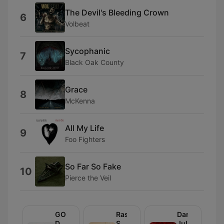
The Devil's Bleeding Crown
6
Volbeat
Sycophanic
7
Black Oak County
Grace
8
McKenna
All My Life
9
Foo Fighters
So Far So Fake
10
Pierce the Veil
GO'NOVA
Rasmus
Daniels
Dagens
Seebach
Jul