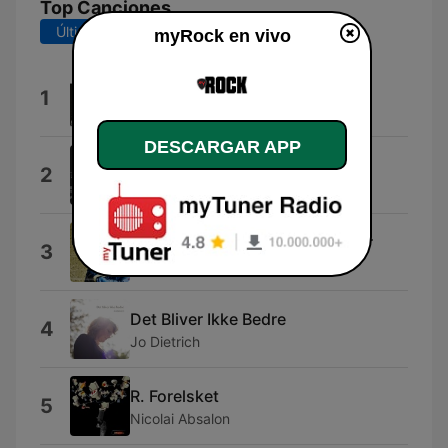
Top Canciones
Últimos 7 días
Últimos 30 días
myRock en vivo
Whatever You Want
1
Status Quo
DESCARGAR APP
Vintage Funk
2
AlexGuz
Digtet Til Den Smarte Bartender
3
Kanonkongen
Det Bliver Ikke Bedre
4
Jo Dietrich
R. Forelsket
5
Nicolai Absalon