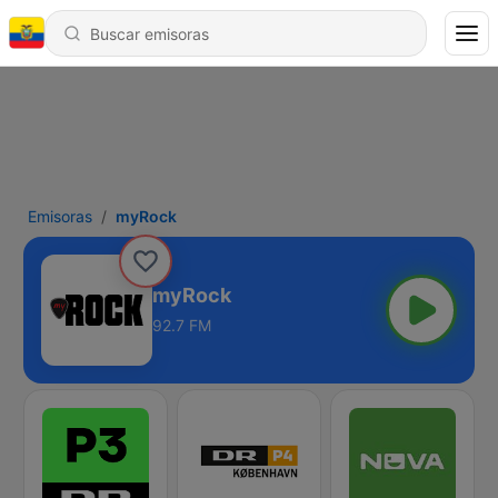
Emisoras
myRock
myRock
92.7 FM