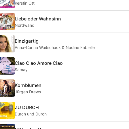
Kerstin Ott
Liebe oder Wahnsinn
Nordwand
Einzigartig
Anna-Carina Woitschack & Nadine Fabielle
Ciao Ciao Amore Ciao
Samay
Kornblumen
Jürgen Drews
ZU DURCH
Durch und Durch