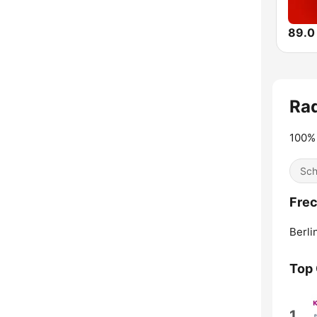
89.0
Ra
100% 
Sch
Frec
Berli
Top
1