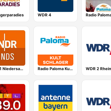
agerparadies
WDR 4
NDR 1 Niedersachsen
Radio Paloma Kultschlager