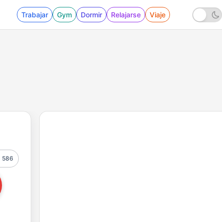
Trabajar
Gym
Dormir
Relajarse
Viaje
586