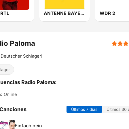
 RTL
ANTENNE BAYERN
WDR 2
dio Paloma
Deutscher Schlager!
lager
uencias Radio Paloma:
n:
Online
 Canciones
Últimos 7 días
Últimos 30 
Einfach nein